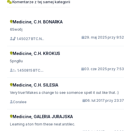
Komentarze z tej samej kategorii
Medicine, C.H. BONARKA
65wo6j
29. maj 2025 przy 9:52
🔓 1.45027 BTC.N...
Medicine, C.H. KROKUS
5png8u
03. cze 2025 przy 7:53
📉 1.450815 BTC....
Medicine, C.H. SILESIA
Very true! Makes a change to see somenoe spell it out like that. :)
06. lut 2017 przy 23:37
Coralee
Medicine, GALERIA JURAJSKA
Learning a ton from these neat arstilec.