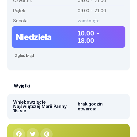
Czwartek
09.00 - 21.00
Piątek
09.00 - 21.00
Sobota
zamknięte
10.00 -
Niedziela
18.00
Zgłoś błąd
Wyjątki
Wniebowzięcie
brak godzin
Najświętszej Marii Panny,
otwarcia
15. sie