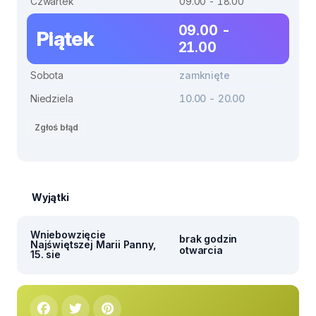
Czwartek
09.00 - 18.00
09.00 -
Piątek
21.00
Sobota
zamknięte
Niedziela
10.00 - 20.00
Zgłoś błąd
Wyjątki
Wniebowzięcie
brak godzin
Najświętszej Marii Panny,
otwarcia
15. sie