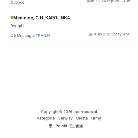
06. lut 2017 przy 23:36
Joyce
Medicine, C.H. KAROLINKA
9veg41
14. lip 2025 przy 9:56
🔒 Message: TRANSF...
Copyright © 2026
openhours.pl
Kategorie
Serwisy
Miasta
Firmy
Polski
English