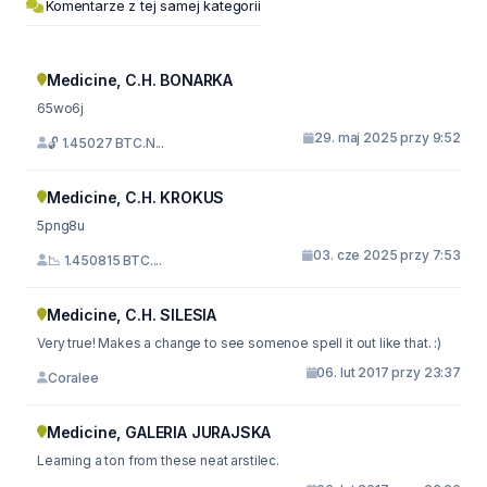
Komentarze z tej samej kategorii
Medicine, C.H. BONARKA
65wo6j
29. maj 2025 przy 9:52
🔓 1.45027 BTC.N...
Medicine, C.H. KROKUS
5png8u
03. cze 2025 przy 7:53
📉 1.450815 BTC....
Medicine, C.H. SILESIA
Very true! Makes a change to see somenoe spell it out like that. :)
06. lut 2017 przy 23:37
Coralee
Medicine, GALERIA JURAJSKA
Learning a ton from these neat arstilec.