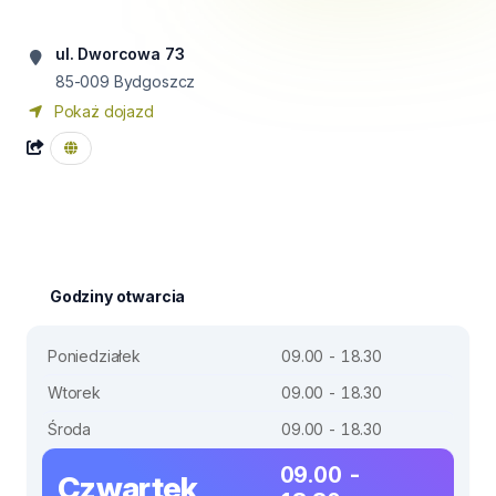
ul. Dworcowa 73
85-009
Bydgoszcz
Pokaż dojazd
Godziny otwarcia
Poniedziałek
09.00 - 18.30
Wtorek
09.00 - 18.30
Środa
09.00 - 18.30
09.00 -
Czwartek