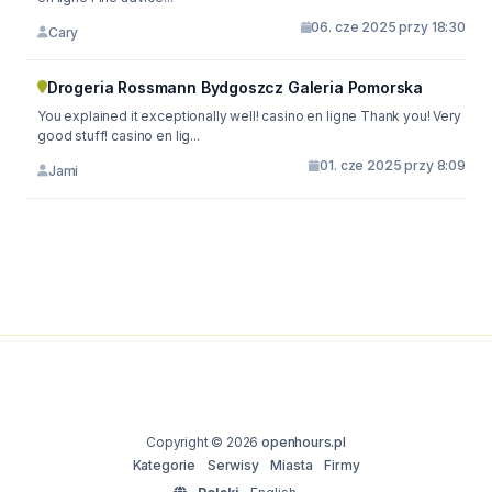
06. cze 2025 przy 18:30
Cary
Drogeria Rossmann Bydgoszcz Galeria Pomorska
You explained it exceptionally well! casino en ligne Thank you! Very
good stuff! casino en lig...
01. cze 2025 przy 8:09
Jami
Copyright © 2026
openhours.pl
Kategorie
Serwisy
Miasta
Firmy