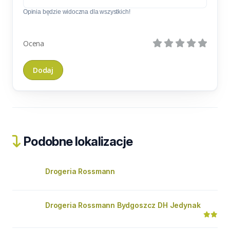
Opinia będzie widoczna dla wszystkich!
Ocena
Podobne lokalizacje
Drogeria Rossmann
Drogeria Rossmann Bydgoszcz DH Jedynak