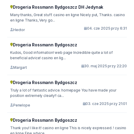
Drogeria Rossmann Bydgoszcz DH Jedynak
Many thanks, Great stuff. casino en ligne Nicely put, Thanks. casino
en ligne Thanks, Very go...
04. cze 2025 przy 6:31
Hector
Drogeria Rossmann Bydgoszcz
Kudos, Good information! web page Incredible quite a lot of
beneficial advice! casino en lig...
30. maj 2025 przy 22:20
Margart
Drogeria Rossmann Bydgoszcz
Truly a lot of fantastic advice. homepage You have made your
position extremely clearly!! ca...
03. cze 2025 przy 21:01
Penelope
Drogeria Rossmann Bydgoszcz
Thank you! I like it! casino en ligne This is nicely expressed. ! casino
en ligne Fine advice...