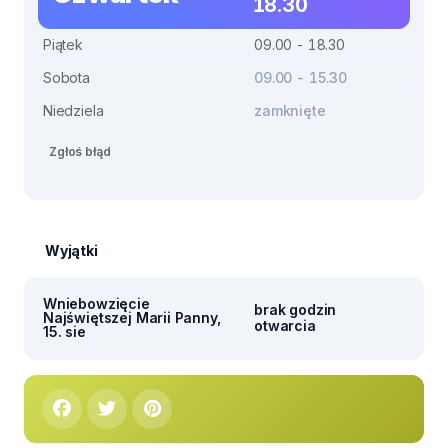
18.30
Piątek
09.00 - 18.30
Sobota
09.00 - 15.30
Niedziela
zamknięte
Zgłoś błąd
Wyjątki
Wniebowzięcie
brak godzin
Najświętszej Marii Panny,
otwarcia
15. sie