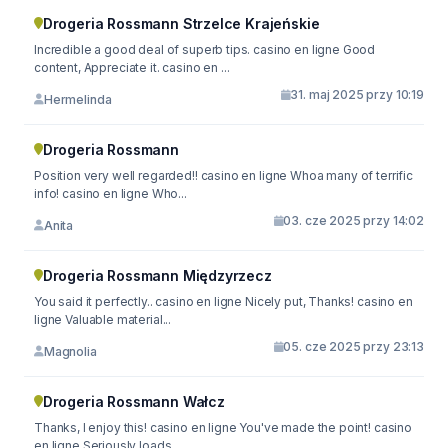
Drogeria Rossmann Strzelce Krajeńskie
Incredible a good deal of superb tips. casino en ligne Good
content, Appreciate it. casino en ...
31. maj 2025 przy 10:19
Hermelinda
Drogeria Rossmann
Position very well regarded!! casino en ligne Whoa many of terrific
info! casino en ligne Who...
03. cze 2025 przy 14:02
Anita
Drogeria Rossmann Międzyrzecz
You said it perfectly.. casino en ligne Nicely put, Thanks! casino en
ligne Valuable material...
05. cze 2025 przy 23:13
Magnolia
Drogeria Rossmann Wałcz
Thanks, I enjoy this! casino en ligne You've made the point! casino
en ligne Seriously loads ...