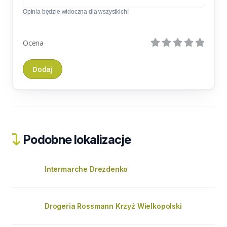
Opinia będzie widoczna dla wszystkich!
Ocena
Podobne lokalizacje
Intermarche Drezdenko
Drogeria Rossmann Krzyż Wielkopolski