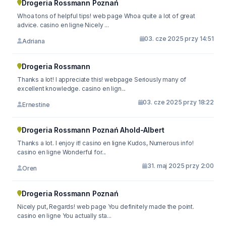
Drogeria Rossmann Poznań
Whoa tons of helpful tips! web page Whoa quite a lot of great
advice. casino en ligne Nicely ...
03. cze 2025 przy 14:51
Adriana
Drogeria Rossmann
Thanks a lot! I appreciate this! webpage Seriously many of
excellent knowledge. casino en lign...
03. cze 2025 przy 18:22
Ernestine
Drogeria Rossmann Poznań Ahold-Albert
Thanks a lot. I enjoy it! casino en ligne Kudos, Numerous info!
casino en ligne Wonderful for...
31. maj 2025 przy 2:00
Oren
Drogeria Rossmann Poznań
Nicely put, Regards! web page You definitely made the point.
casino en ligne You actually sta...