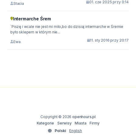
01. cze 2025 przy 0:14
Stacia
Intermarche Śrem
`Piszę i wcale nie jest mi milo,bo do dzisiaj intermarche w Śremie
było sklepem w którym nie...
11. sty 2016 przy 20:17
Ewa
Copyright © 2026
openhours.pl
Kategorie
Serwisy
Miasta
Firmy
Polski
English