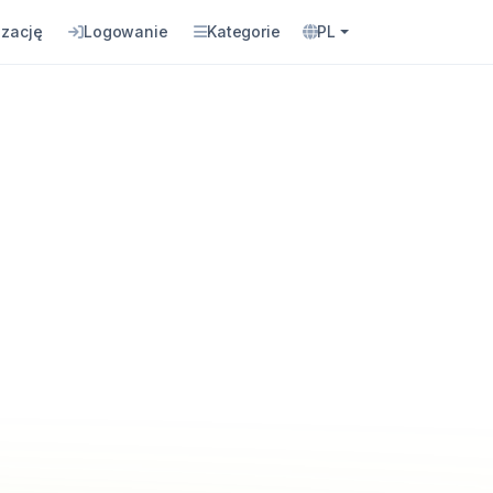
izację
Logowanie
Kategorie
PL