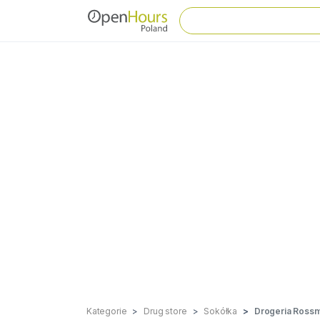
Kategorie
Drug store
Sokółka
Drogeria Ross