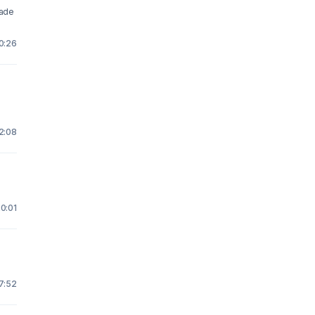
made
0:26
12:08
0:01
7:52