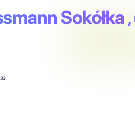
ssmann Sokółka
,
 33