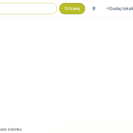
Dodaj lokal
Szukaj
mann Sokółka