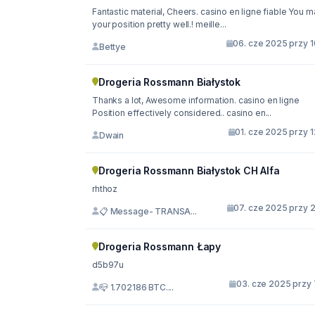
Fantastic material, Cheers. casino en ligne fiable You 
your position pretty well.! meille...
06. cze 2025 przy 1
Bettye
Drogeria Rossmann Białystok
Thanks a lot, Awesome information. casino en ligne
Position effectively considered.. casino en...
01. cze 2025 przy 
Dwain
Drogeria Rossmann Białystok CH Alfa
rhthoz
07. cze 2025 przy 2
📋 Message- TRANSA...
Drogeria Rossmann Łapy
d5b97u
03. cze 2025 przy 
📪 1.702186 BTC....