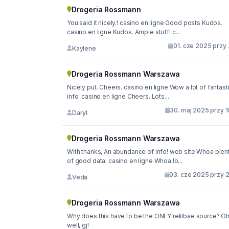
Drogeria Rossmann
You said it nicely.! casino en ligne Good posts Kudos.
casino en ligne Kudos. Ample stuff! c...
01. cze 2025 przy 
Kaylene
Drogeria Rossmann Warszawa
Nicely put. Cheers. casino en ligne Wow a lot of fantast
info. casino en ligne Cheers. Lots...
30. maj 2025 przy 1
Daryl
Drogeria Rossmann Warszawa
With thanks, An abundance of info! web site Whoa plen
of good data. casino en ligne Whoa lo...
03. cze 2025 przy 2
Veda
Drogeria Rossmann Warszawa
Why does this have to be the ONLY relilbae source? O
well, gj!