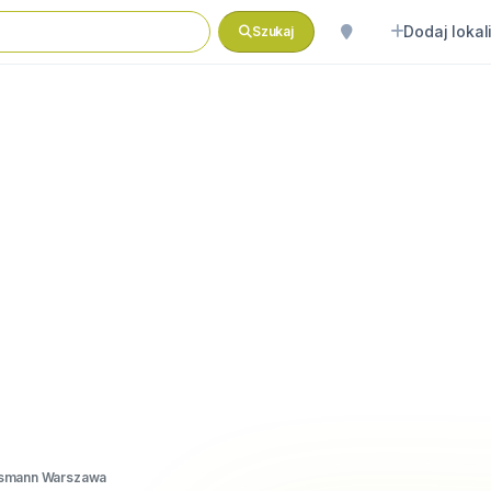
Dodaj lokal
Szukaj
ssmann Warszawa