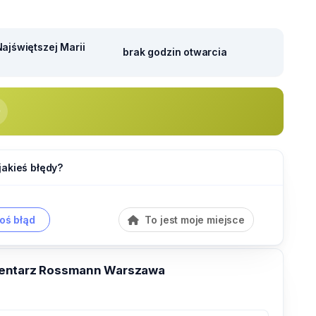
ajświętszej Marii
brak godzin otwarcia
jakieś błędy?
oś błąd
To jest moje miejsce
entarz Rossmann Warszawa