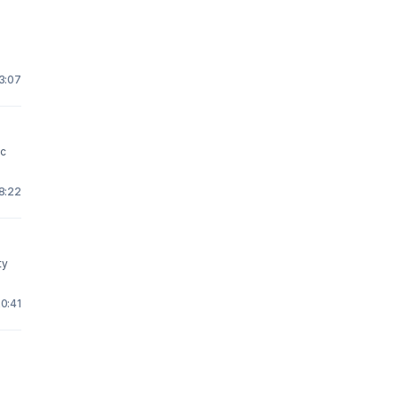
3:07
ic
8:22
ty
0:41
h