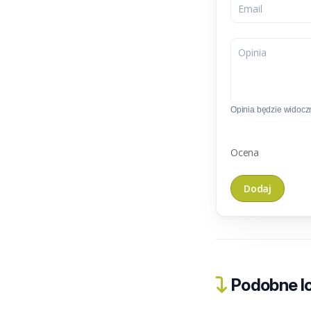
Opinia będzie widoczn
Ocena
Podobne lo