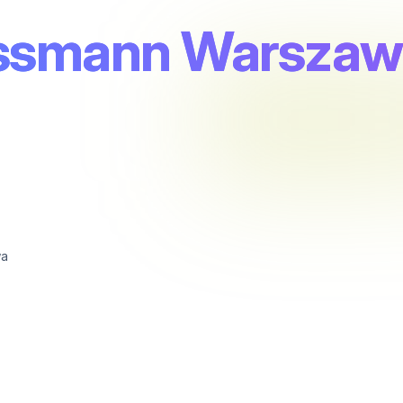
ossmann Warszaw
wa