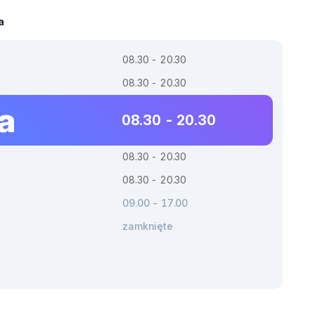
a
08.30 - 20.30
08.30 - 20.30
a
08.30 - 20.30
08.30 - 20.30
08.30 - 20.30
09.00 - 17.00
zamknięte