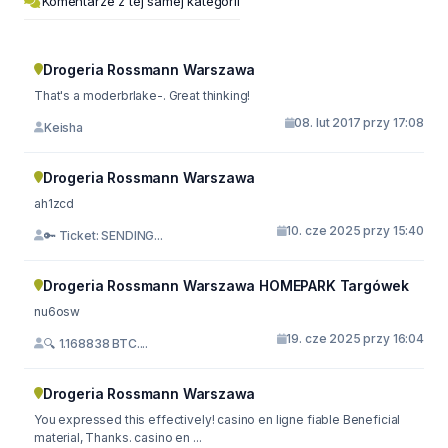
Komentarze z tej samej kategorii
Drogeria Rossmann Warszawa
That's a moderbrlake-. Great thinking!
08. lut 2017 przy 17:08
Keisha
Drogeria Rossmann Warszawa
ah1zcd
10. cze 2025 przy 15:40
🔑 Ticket: SENDING...
Drogeria Rossmann Warszawa HOMEPARK Targówek
nu6osw
19. cze 2025 przy 16:04
🔍 1.168838 BTC....
Drogeria Rossmann Warszawa
You expressed this effectively! casino en ligne fiable Beneficial
material, Thanks. casino en ...