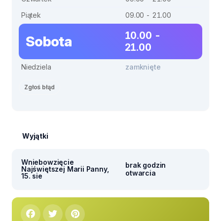
Piątek
09.00 - 21.00
10.00 -
Sobota
21.00
Niedziela
zamknięte
Zgłoś błąd
Wyjątki
Wniebowzięcie
brak godzin
Najświętszej Marii Panny,
otwarcia
15. sie