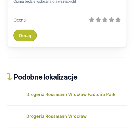
Opinia będzie widoczna dla wszystkich!
Ocena
Podobne lokalizacje
Drogeria Rossmann Wrocław Factoria Park
Drogeria Rossmann Wrocław