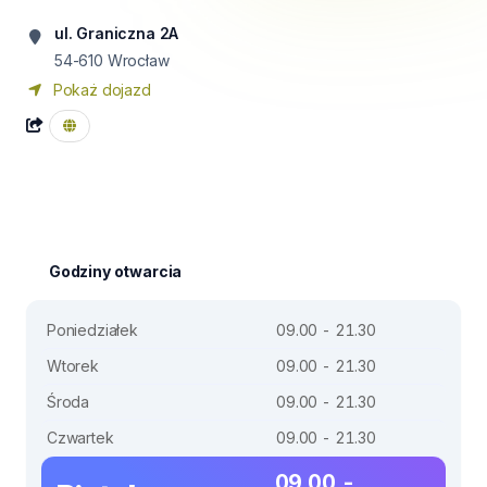
ul. Graniczna 2A
54-610
Wrocław
Pokaż dojazd
Godziny otwarcia
Poniedziałek
09.00 - 21.30
Wtorek
09.00 - 21.30
Środa
09.00 - 21.30
Czwartek
09.00 - 21.30
09.00 -