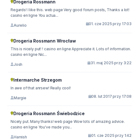
Drogeria Rossmann
Regards! I like this. web page Very good forum posts, Thanks a lot!
casino en ligne You actua...
01. cze 2025 przy 17:03
Aurelio
Drogeria Rossmann Wrocław
This is nicely put! ! casino en ligne Appreciate it. Lots of information.
casino en ligne Nic...
31. maj 2025 przy 3:22
Josh
Intermarche Strzegom
In awe of that anrsew! Really cool!
08. lut 2017 przy 17:08
Margie
Drogeria Rossmann Świebodzice
Nicely put. Many thanks! web page Wow lots of amazing advice.
casino en ligne You've made you...
01. cze 2025 przy 1:42
Hamish