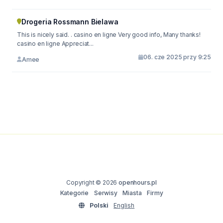
Drogeria Rossmann Bielawa
This is nicely said. . casino en ligne Very good info, Many thanks!
casino en ligne Appreciat...
06. cze 2025 przy 9:25
Amee
Copyright © 2026
openhours.pl
Kategorie
Serwisy
Miasta
Firmy
Polski
English