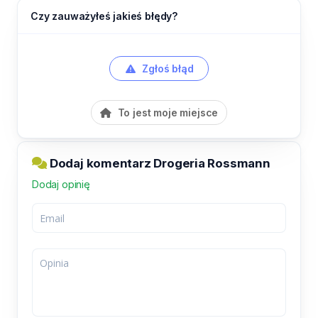
Czy zauważyłeś jakieś błędy?
Zgłoś błąd
To jest moje miejsce
Dodaj komentarz Drogeria Rossmann
Dodaj opinię