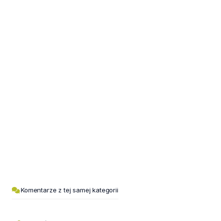
Komentarze z tej samej kategorii