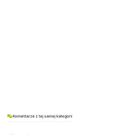
Komentarze z tej samej kategorii