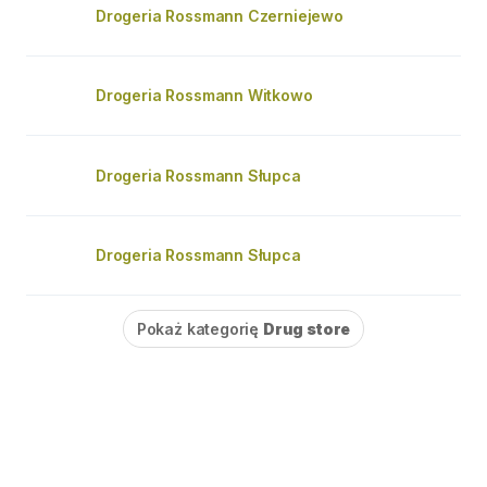
Drogeria Rossmann Czerniejewo
Drogeria Rossmann Witkowo
Drogeria Rossmann Słupca
Drogeria Rossmann Słupca
Pokaż kategorię
Drug store