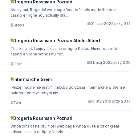
Drogeria Rossmann Poznań
Nicely put, Regards! web page You definitely made the point.
casino en ligne You actually sta...
01. cze 2025 przy 0:14
Stacia
Drogeria Rossmann Poznań Ahold-Albert
Thanks a lot. I enjoy it! casino en ligne Kudos, Numerous info!
casino en ligne Wonderful for...
31. maj 2025 przy 2:00
Oren
Intermarche Śrem
`Piszę i wcale nie jest mi milo,bo do dzisiaj intermarche w Śremie
było sklepem w którym nie...
11. sty 2016 przy 20:17
Ewa
Drogeria Rossmann Poznań
Whoa tons of helpful tips! web page Whoa quite a lot of great
advice. casino en ligne Nicely ...