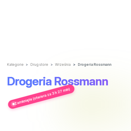
Kategorie
Drug store
Września
Drogeria Rossmann
Drogeria Rossmann
Zamknięte (otwiera za 3 h 27 min)