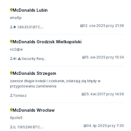
McDonalds Lubin
ehsr5p
02. cze 2025 przy 21:39
🔔 1.863531 BTC....
McDonalds Grodzisk Wielkopolski
vc2qbe
15. sie 2025 przy 15:34
🔊 ⚠️ Security Req...
McDonalds Strzegom
zawsze długie kolejki i czekanie, zdarzają się błędy w
przygotowaniu zamówienia
25. kwi 2017 przy 14:59
Tomasz
McDonalds Wrocław
6pchs5
04. lip 2025 przy 7:30
📃 1.195296 BTC....