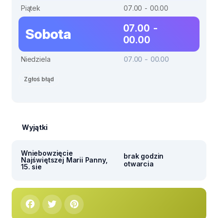
Piątek
07.00 - 00.00
07.00 -
Sobota
00.00
Niedziela
07.00 - 00.00
Zgłoś błąd
Wyjątki
Wniebowzięcie
brak godzin
Najświętszej Marii Panny,
otwarcia
15. sie