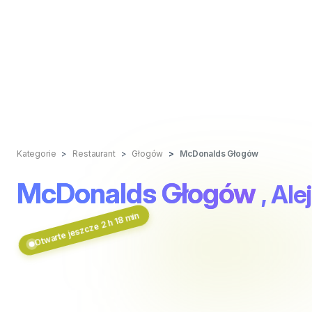
Kategorie
Restaurant
Głogów
McDonalds Głogów
McDonalds Głogów
, Ale
Otwarte jeszcze 2 h 18 min