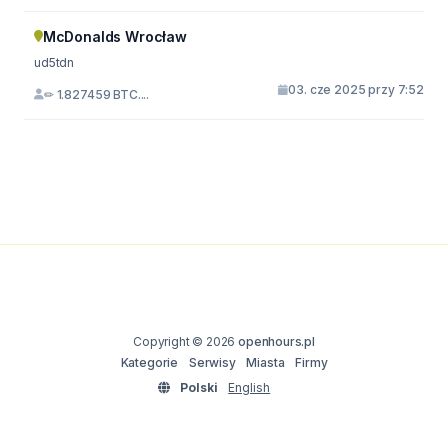
McDonalds Wrocław
ud5tdn
03. cze 2025 przy 7:52
✏ 1.827459 BTC....
Copyright © 2026
openhours.pl
Kategorie
Serwisy
Miasta
Firmy
Polski
English