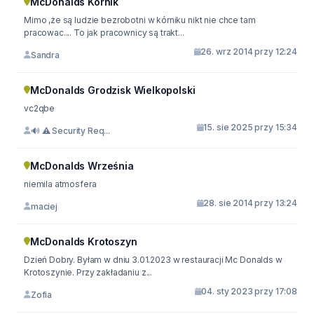
McDonalds Kórnik
Mimo ,że są ludzie bezrobotni w kórniku nikt nie chce tam
pracowac.... To jak pracownicy są trakt...
26. wrz 2014 przy 12:24
Sandra
McDonalds Grodzisk Wielkopolski
vc2qbe
15. sie 2025 przy 15:34
🔊 ⚠️ Security Req...
McDonalds Września
niemila atmosfera
28. sie 2014 przy 13:24
maciej
McDonalds Krotoszyn
Dzień Dobry. Byłam w dniu 3.01.2023 w restauracji Mc Donalds w
Krotoszynie. Przy zakładaniu z...
04. sty 2023 przy 17:08
Zofia