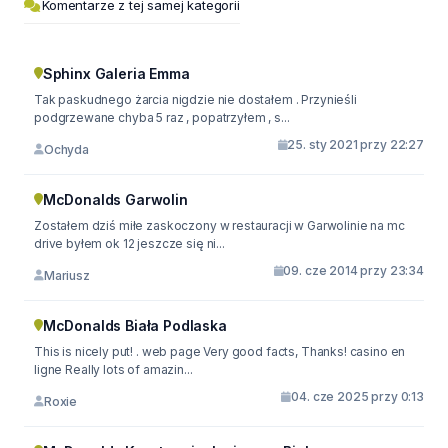
Komentarze z tej samej kategorii
Sphinx Galeria Emma
Tak paskudnego żarcia nigdzie nie dostałem . Przynieśli
podgrzewane chyba 5 raz , popatrzyłem , s...
25. sty 2021 przy 22:27
Ochyda
McDonalds Garwolin
Zostałem dziś miłe zaskoczony w restauracji w Garwolinie na mc
drive byłem ok 12 jeszcze się ni...
09. cze 2014 przy 23:34
Mariusz
McDonalds Biała Podlaska
This is nicely put! . web page Very good facts, Thanks! casino en
ligne Really lots of amazin...
04. cze 2025 przy 0:13
Roxie