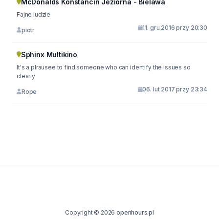
McDonalds Konstancin Jeziorna - Bielawa
Fajne ludzie
11. gru 2016 przy 20:30
piotr
Sphinx Multikino
It's a plrausee to find someone who can identify the issues so
clearly
06. lut 2017 przy 23:34
Rope
Copyright © 2026
openhours.pl