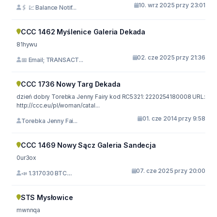
10. wrz 2025 przy 23:01
🖇 💹 Balance Notif...
CCC 1462 Myślenice Galeria Dekada
81hywu
02. cze 2025 przy 21:36
📅 Email; TRANSACT...
CCC 1736 Nowy Targ Dekada
dzień dobry Torebka Jenny Fairy kod RC5321: 2220254180008 URL:
http://ccc.eu/pl/woman/catal...
01. cze 2014 przy 9:58
Torebka Jenny Fai...
CCC 1469 Nowy Sącz Galeria Sandecja
0ur3ox
07. cze 2025 przy 20:00
📣 1.317030 BTC....
STS Mysłowice
mwnnqa