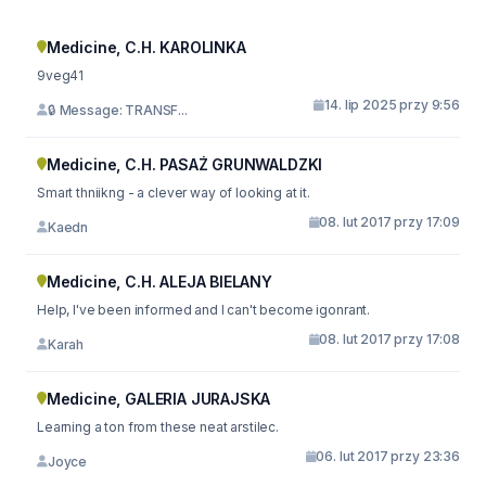
Medicine, C.H. KAROLINKA
9veg41
14. lip 2025 przy 9:56
🔒 Message: TRANSF...
Medicine, C.H. PASAŻ GRUNWALDZKI
Smart thniikng - a clever way of looking at it.
08. lut 2017 przy 17:09
Kaedn
Medicine, C.H. ALEJA BIELANY
Help, I've been informed and I can't become igonrant.
08. lut 2017 przy 17:08
Karah
Medicine, GALERIA JURAJSKA
Learning a ton from these neat arstilec.
06. lut 2017 przy 23:36
Joyce