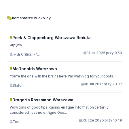
Komentarze w okolicy
Peek & Cloppenburg Warszawa Reduta
4rpynw
01. lis 2025 przy 0:53
📣 ⚠️ Critical - 1...
McDonalds Warszawa
You're the one with the brains here. I'm watnhicg for your posts.
06. lut 2017 przy 23:37
Stafon
Drogeria Rossmann Warszawa
Wow tons of good tips. casino en ligne Information certainly
considered.. casino en ligne Goo...
03. cze 2025 przy 16:49
Teri