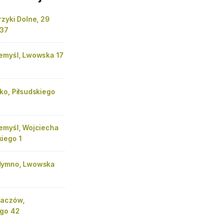
zyki Dolne, 29
 37
emyśl, Lwowska 17
ko, Piłsudskiego
emyśl, Wojciecha
iego 1
dymno, Lwowska
baczów,
go 42