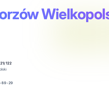
orzów Wielkopols
121/ 122
lski
9-89-29