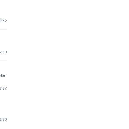
9:52
7:53
like
23:37
23:36