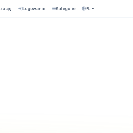
izację
Logowanie
Kategorie
PL