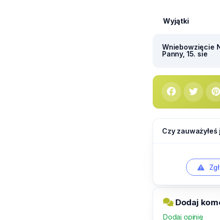
Wyjątki
Wniebowzięcie N
Panny, 15. sie
Czy zauważyłeś 
Zgł
Dodaj kome
Dodaj opinię