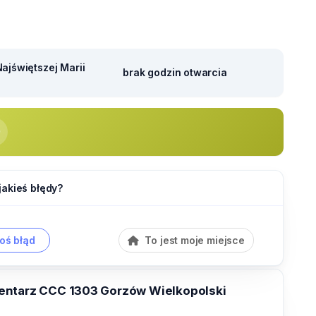
ajświętszej Marii
brak godzin otwarcia
jakieś błędy?
oś błąd
To jest moje miejsce
ntarz CCC 1303 Gorzów Wielkopolski