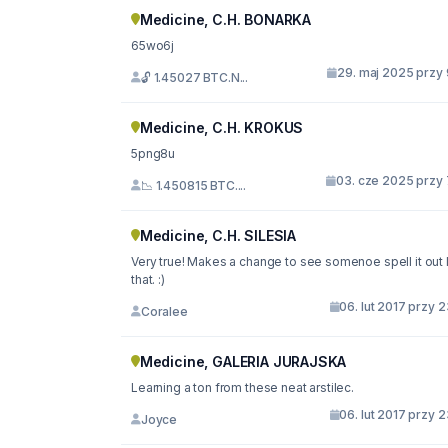
Medicine, C.H. BONARKA
65wo6j
29. maj 2025 przy 
🔓 1.45027 BTC.N...
Medicine, C.H. KROKUS
5png8u
03. cze 2025 przy 
📉 1.450815 BTC....
Medicine, C.H. SILESIA
Very true! Makes a change to see somenoe spell it out 
that. :)
06. lut 2017 przy 
Coralee
Medicine, GALERIA JURAJSKA
Learning a ton from these neat arstilec.
06. lut 2017 przy 
Joyce