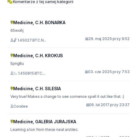
Komentarze z tej samej kategorii
Medicine, C.H. BONARKA
65wo6j
29. maj 2025 przy 9:52
🔓 1.45027 BTC.N...
Medicine, C.H. KROKUS
5png8u
03. cze 2025 przy 7:53
📉 1.450815 BTC....
Medicine, C.H. SILESIA
Very true! Makes a change to see somenoe spell it out like that. :)
06. lut 2017 przy 23:37
Coralee
Medicine, GALERIA JURAJSKA
Learning a ton from these neat arstilec.