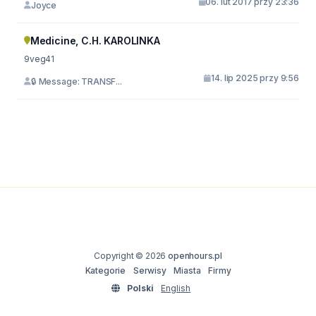
06. lut 2017 przy 23:36
Joyce
Medicine, C.H. KAROLINKA
9veg41
14. lip 2025 przy 9:56
🔒 Message: TRANSF...
Copyright © 2026
openhours.pl
Kategorie
Serwisy
Miasta
Firmy
Polski
English