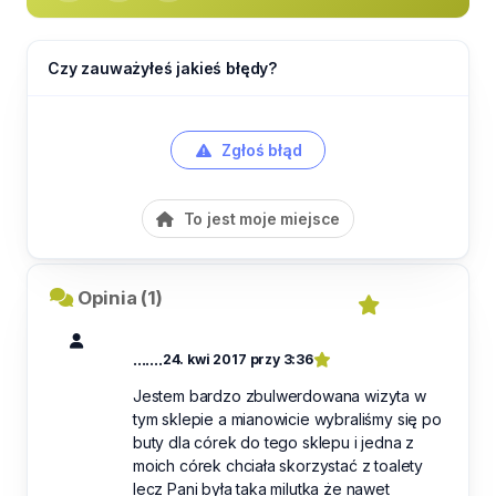
Czy zauważyłeś jakieś błędy?
Zgłoś błąd
To jest moje miejsce
Opinia (1)
.......
24. kwi 2017 przy 3:36
Jestem bardzo zbulwerdowana wizyta w
tym sklepie a mianowicie wybraliśmy się po
buty dla córek do tego sklepu i jedna z
moich córek chciała skorzystać z toalety
lecz Pani była taka milutka że nawet