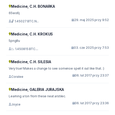
Medicine, C.H. BONARKA
65wo6j
29. maj 2025 przy 9:52
🔓 1.45027 BTC.N...
Medicine, C.H. KROKUS
5png8u
03. cze 2025 przy 7:53
📉 1.450815 BTC....
Medicine, C.H. SILESIA
Very true! Makes a change to see somenoe spell it out like that. :)
06. lut 2017 przy 23:37
Coralee
Medicine, GALERIA JURAJSKA
Learning a ton from these neat arstilec.
06. lut 2017 przy 23:36
Joyce