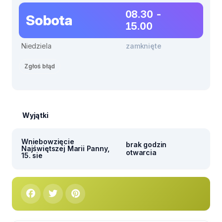
08.30 -
Sobota
15.00
Niedziela
zamknięte
Zgłoś błąd
Wyjątki
Wniebowzięcie
brak godzin
Najświętszej Marii Panny,
otwarcia
15. sie