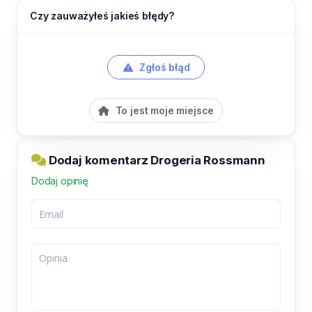
Czy zauważyłeś jakieś błędy?
Zgłoś błąd
To jest moje miejsce
Dodaj komentarz Drogeria Rossmann
Dodaj opinię