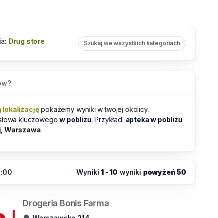
ia:
Drug store
Szukaj we wszystkich kategoriach
ów?
lokalizację
pokażemy wyniki w twojej okolicy.
 słowa kluczowego
w pobliżu
. Przykład:
apteka w pobliżu
j, Warszawa
5:00
Wyniki
1 - 10
wyniki
powyżeń 50
Drogeria Bonis Farma
Warszawska 214