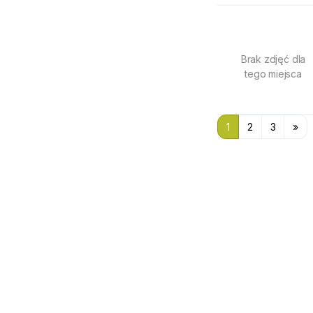
Brak zdjęć dla
tego miejsca
1
2
3
»