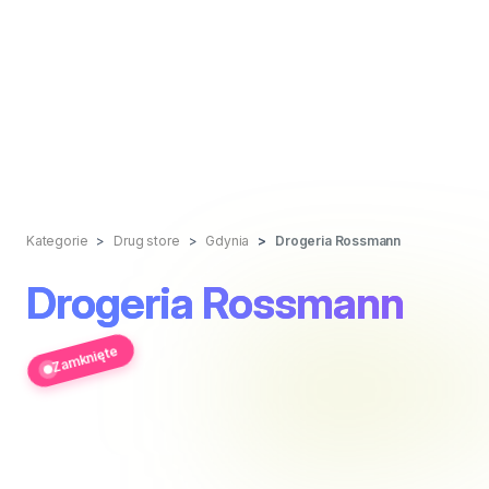
Kategorie
Drug store
Gdynia
Drogeria Rossmann
Drogeria Rossmann
Zamknięte