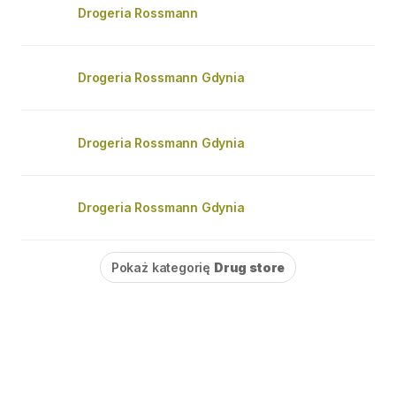
Drogeria Rossmann
Drogeria Rossmann Gdynia
Drogeria Rossmann Gdynia
Drogeria Rossmann Gdynia
Pokaż kategorię
Drug store