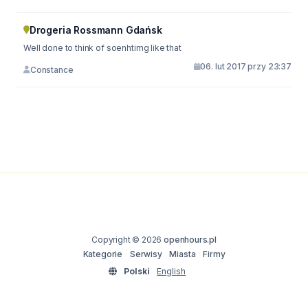
Drogeria Rossmann Gdańsk
Well done to think of soenhtimg like that
06. lut 2017 przy 23:37
Constance
Copyright © 2026
openhours.pl
Kategorie
Serwisy
Miasta
Firmy
Polski
English