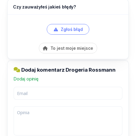
Czy zauważyłeś jakieś błędy?
Zgłoś błąd
To jest moje miejsce
Dodaj komentarz Drogeria Rossmann
Dodaj opinię