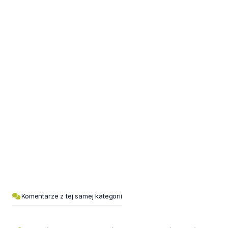
Komentarze z tej samej kategorii