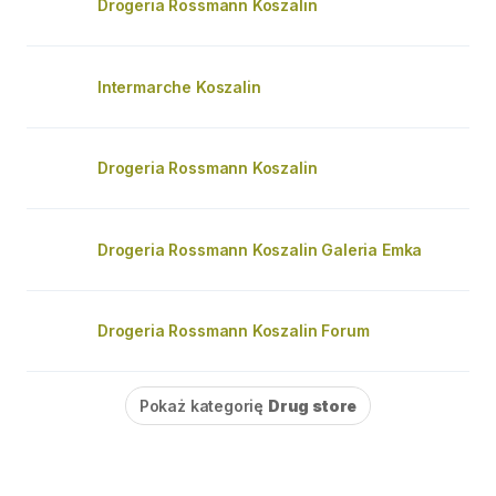
Drogeria Rossmann Koszalin
Intermarche Koszalin
Drogeria Rossmann Koszalin
Drogeria Rossmann Koszalin Galeria Emka
Drogeria Rossmann Koszalin Forum
Pokaż kategorię
Drug store