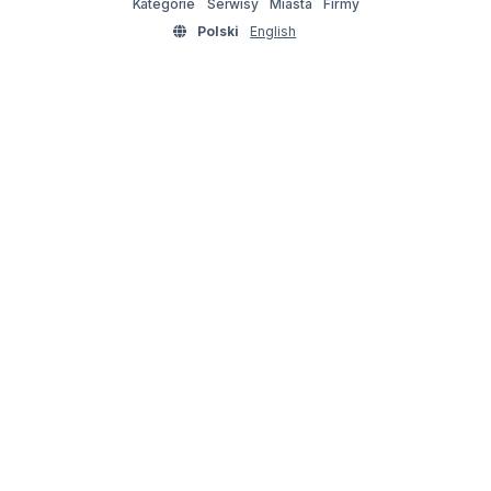
Kategorie
Serwisy
Miasta
Firmy
Polski
English