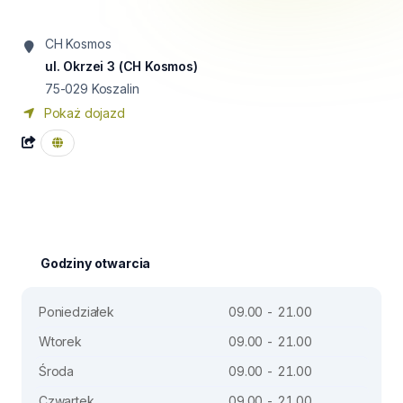
CH Kosmos
ul. Okrzei 3 (CH Kosmos)
75-029
Koszalin
Pokaż dojazd
Godziny otwarcia
Poniedziałek
09.00 - 21.00
Wtorek
09.00 - 21.00
Środa
09.00 - 21.00
Czwartek
09.00 - 21.00