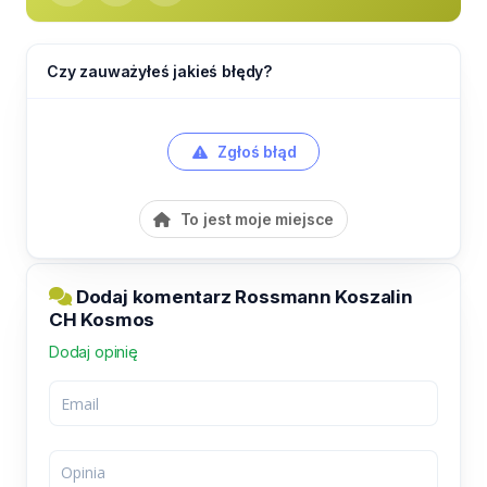
Czy zauważyłeś jakieś błędy?
Zgłoś błąd
To jest moje miejsce
Dodaj komentarz Rossmann Koszalin
CH Kosmos
Dodaj opinię