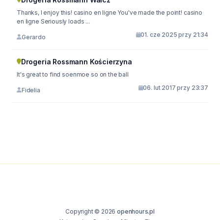
Thanks, I enjoy this! casino en ligne You've made the point! casino
en ligne Seriously loads ...
01. cze 2025 przy 21:34
Gerardo
Drogeria Rossmann Kościerzyna
It's great to find soenmoe so on the ball
06. lut 2017 przy 23:37
Fidelia
Copyright © 2026
openhours.pl