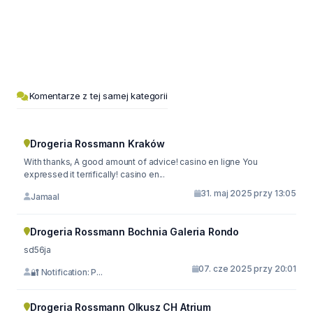
Komentarze z tej samej kategorii
Drogeria Rossmann Kraków
With thanks, A good amount of advice! casino en ligne You
expressed it terrifically! casino en...
31. maj 2025 przy 13:05
Jamaal
Drogeria Rossmann Bochnia Galeria Rondo
sd56ja
07. cze 2025 przy 20:01
🔐 Notification: P...
Drogeria Rossmann Olkusz CH Atrium