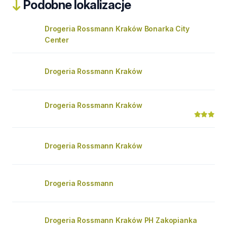
Podobne lokalizacje
Drogeria Rossmann Kraków Bonarka City
Center
Drogeria Rossmann Kraków
Drogeria Rossmann Kraków
Drogeria Rossmann Kraków
Drogeria Rossmann
Drogeria Rossmann Kraków PH Zakopianka