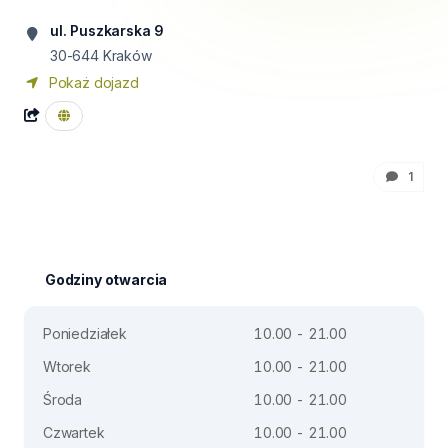
ul. Puszkarska 9
30-644
Kraków
Pokaż dojazd
1
Godziny otwarcia
Poniedziałek
10.00 - 21.00
Wtorek
10.00 - 21.00
Środa
10.00 - 21.00
Czwartek
10.00 - 21.00