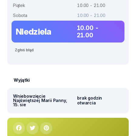
Piątek
10.00 - 21.00
Sobota
10.00 - 21.00
10.00 -
Niedziela
21.00
Zgłoś błąd
Wyjątki
Wniebowzięcie
brak godzin
Najświętszej Marii Panny,
otwarcia
15. sie