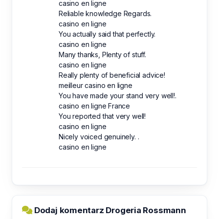
casino en ligne
Reliable knowledge Regards.
casino en ligne
You actually said that perfectly.
casino en ligne
Many thanks, Plenty of stuff.
casino en ligne
Really plenty of beneficial advice!
meilleur casino en ligne
You have made your stand very well!.
casino en ligne France
You reported that very well!
casino en ligne
Nicely voiced genuinely. .
casino en ligne
Dodaj komentarz Drogeria Rossmann