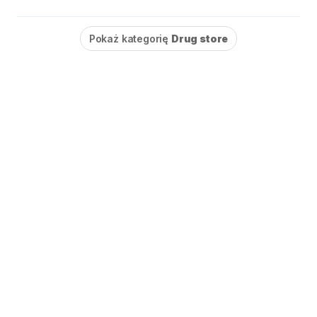
Pokaż kategorię
Drug store