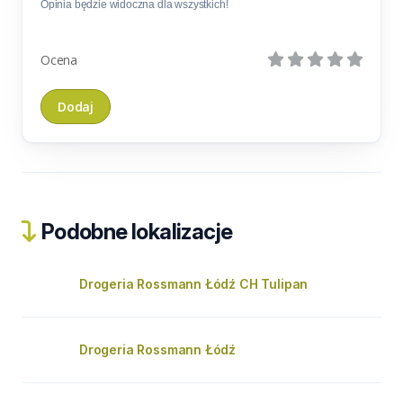
Opinia będzie widoczna dla wszystkich!
Ocena
Podobne lokalizacje
Drogeria Rossmann Łódź CH Tulipan
Drogeria Rossmann Łódź