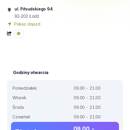
ul. Piłsudskiego 94
92-202
Łódź
Pokaż dojazd
Godziny otwarcia
Poniedziałek
09.00 - 21.00
Wtorek
09.00 - 21.00
Środa
09.00 - 21.00
Czwartek
09.00 - 21.00
09.00 -