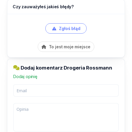
Czy zauważyłeś jakieś błędy?
Zgłoś błąd
To jest moje miejsce
Dodaj komentarz Drogeria Rossmann
Dodaj opinię