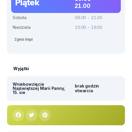
Piątek
21.00
Sobota
09.00 - 21.00
Niedziela
10.00 - 19.00
Zgłoś błąd
Wyjątki
Wniebowzięcie
brak godzin
Najświętszej Marii Panny,
otwarcia
15. sie