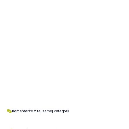
Komentarze z tej samej kategorii