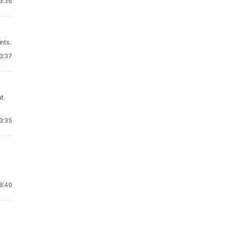
23:36
nts.
23:37
t.
23:35
8:40