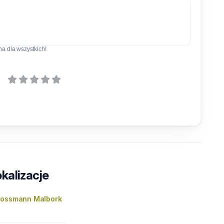
a dla wszystkich!
kalizacje
Rossmann Malbork