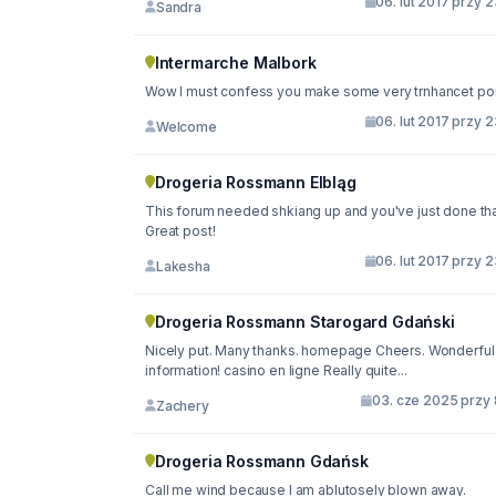
06. lut 2017 przy 
Sandra
Intermarche Malbork
Wow I must confess you make some very trnhancet poi
06. lut 2017 przy 
Welcome
Drogeria Rossmann Elbląg
This forum needed shkiang up and you've just done tha
Great post!
06. lut 2017 przy 
Lakesha
Drogeria Rossmann Starogard Gdański
Nicely put. Many thanks. homepage Cheers. Wonderful
information! casino en ligne Really quite...
03. cze 2025 przy 
Zachery
Drogeria Rossmann Gdańsk
Call me wind because I am ablutosely blown away.