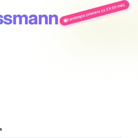
Zamknięte (otwiera za 2 h 50 min)
ossmann
a