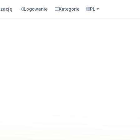
izację
Logowanie
Kategorie
PL