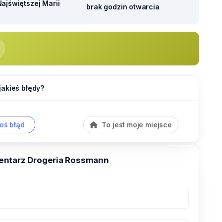
ajświętszej Marii
brak godzin otwarcia
jakieś błędy?
oś błąd
To jest moje miejsce
entarz Drogeria Rossmann