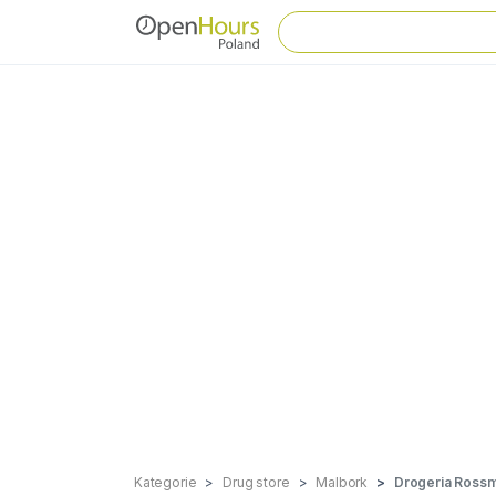
Kategorie
Drug store
Malbork
Drogeria Ross