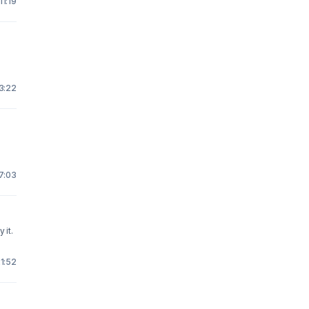
11:19
 3:22
17:03
 it.
21:52