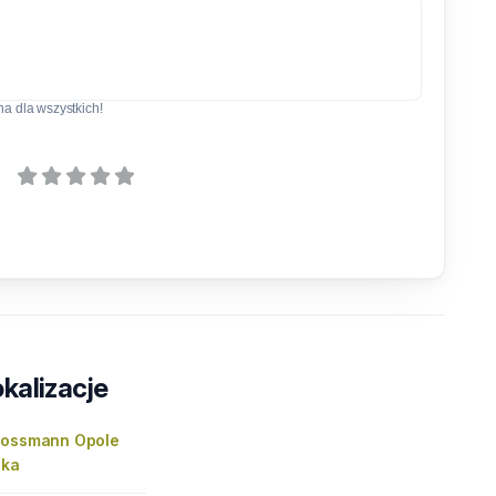
a dla wszystkich!
kalizacje
Rossmann Opole
nka