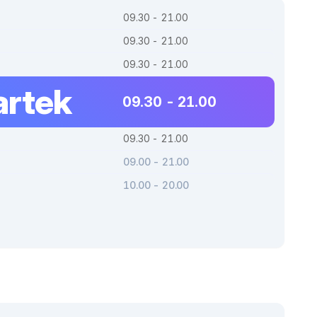
09.30 - 21.00
09.30 - 21.00
09.30 - 21.00
rtek
09.30 - 21.00
09.30 - 21.00
09.00 - 21.00
10.00 - 20.00