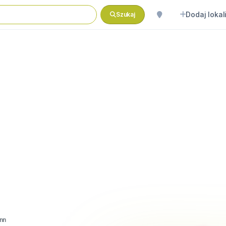
Dodaj lokal
Szukaj
nn