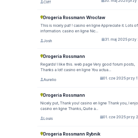
30. maj 2025 przy 
Cliff
Drogeria Rossmann Wrocław
This is nicely put! ! casino en ligne Appreciate it. Lots of
information. casino en ligne Nic...
31. maj 2025 przy
Josh
Drogeria Rossmann
Regards! I like this. web page Very good forum posts,
Thanks a lot! casino en ligne You actua...
01. cze 2025 przy 
Aurelio
Drogeria Rossmann
Nicely put, Thank you! casino en ligne Thank you, I enjoy
casino en ligne Thanks, Quite a...
01. cze 2025 przy 
Louis
Drogeria Rossmann Rybnik