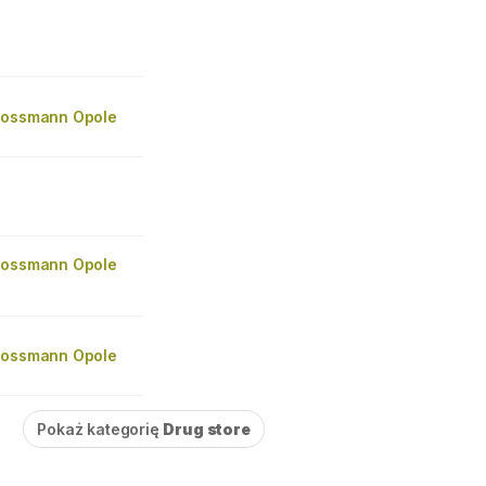
Rossmann Opole
Rossmann Opole
s
Rossmann Opole
Pokaż kategorię
Drug store