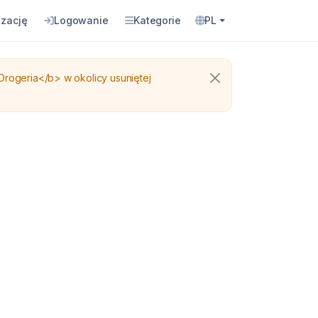
izację
Logowanie
Kategorie
PL
rogeria</b> w okolicy usuniętej