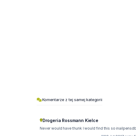
Komentarze z tej samej kategorii
Drogeria Rossmann Kielce
Never would have thunk I would find this so inailpensd