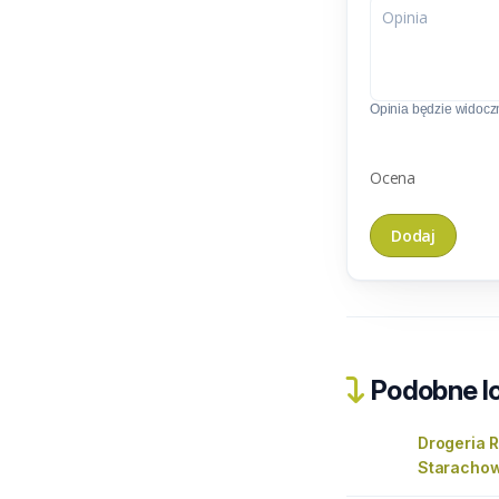
Opinia będzie widoczn
Ocena
Podobne lo
Drogeria 
Staracho