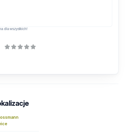
a dla wszystkich!
kalizacje
Rossmann
wice