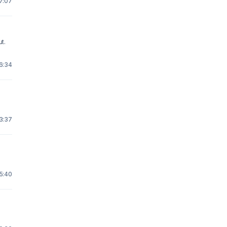
17:07
ut.
16:34
23:37
15:40