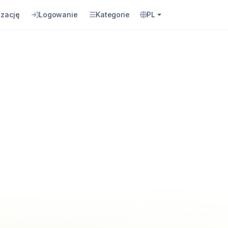
izację
Logowanie
Kategorie
PL