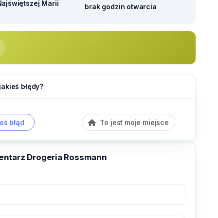
ajświętszej Marii
brak godzin otwarcia
jakieś błędy?
oś błąd
To jest moje miejsce
entarz Drogeria Rossmann