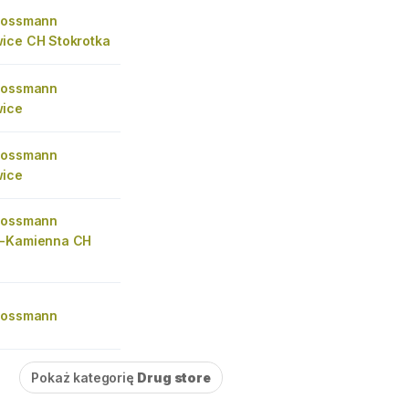
Rossmann
ice CH Stokrotka
Rossmann
wice
Rossmann
wice
Rossmann
o-Kamienna CH
Rossmann
Pokaż kategorię
Drug store