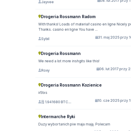
08. lut 2017 przy 
Jayvee
Drogeria Rossmann Radom
With thanks! Loads of material! casino en ligne Nicely p
Thanks. casino en ligne You have ...
31. maj 2025 przy 
Sybil
Drogeria Rossmann
We need a lot more inshgits like this!
06. lut 2017 przy 
Roxy
Drogeria Rossmann Kozienice
ir5txs
10. cze 2025 przy 
🗒 1.941680 BTC....
Intermarche Ryki
Duzy wybor tanich piw maja mają. Polecam