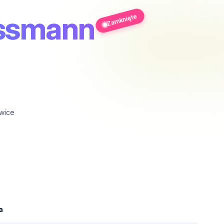
ossmann
Zamknięte
wice
a