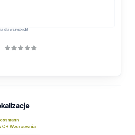
a dla wszystkich!
kalizacje
Rossmann
k CH Wzorcownia