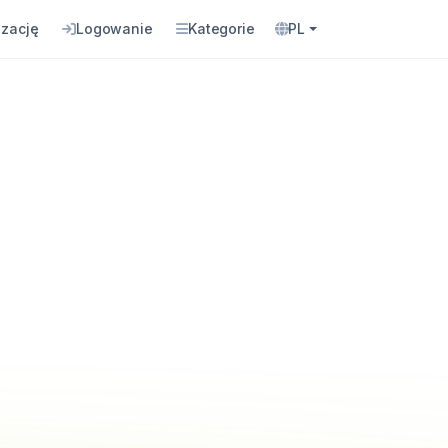
izację
Logowanie
Kategorie
PL