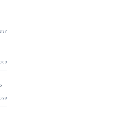
23:37
0:03
no
5:28