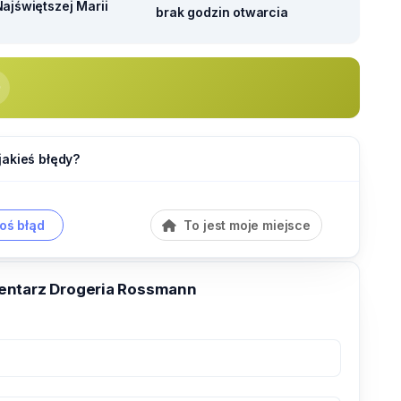
ajświętszej Marii
brak godzin otwarcia
jakieś błędy?
oś błąd
To jest moje miejsce
entarz Drogeria Rossmann