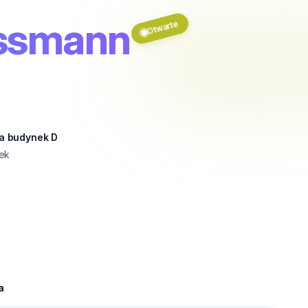
ossmann
Otwarte
 3a budynek D
ek
a