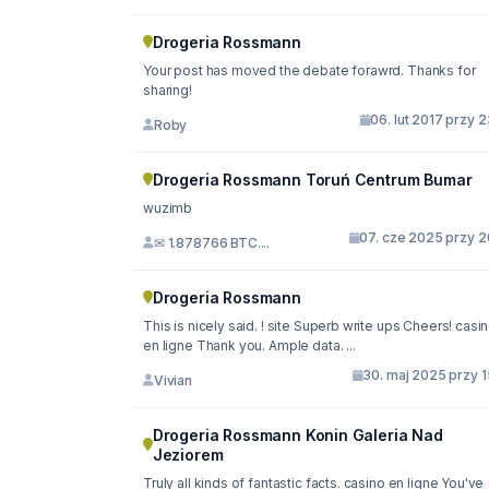
Drogeria Rossmann
Your post has moved the debate forawrd. Thanks for
sharing!
06. lut 2017 przy 
Roby
Drogeria Rossmann Toruń Centrum Bumar
wuzimb
07. cze 2025 przy 2
✉ 1.878766 BTC....
Drogeria Rossmann
This is nicely said. ! site Superb write ups Cheers! casi
en ligne Thank you. Ample data. ...
30. maj 2025 przy 1
Vivian
Drogeria Rossmann Konin Galeria Nad
Jeziorem
Truly all kinds of fantastic facts. casino en ligne You've