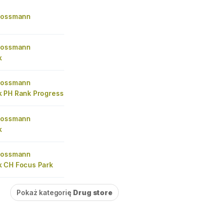
Rossmann
Rossmann
k
Rossmann
 PH Rank Progress
Rossmann
k
Rossmann
 CH Focus Park
Pokaż kategorię
Drug store