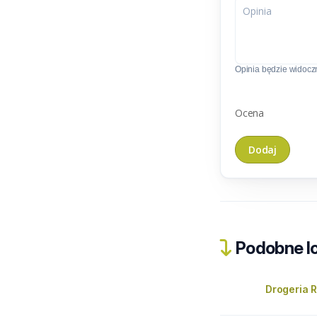
Opinia będzie widoczn
Ocena
Podobne lo
Drogeria 