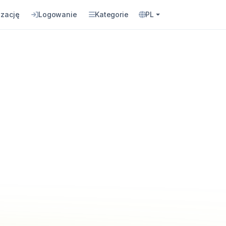
izację
Logowanie
Kategorie
PL