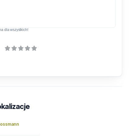
a dla wszystkich!
kalizacje
Rossmann