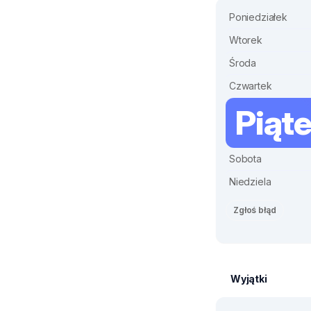
Poniedziałek
Wtorek
Środa
Czwartek
Piąt
Sobota
Niedziela
Zgłoś błąd
Wyjątki