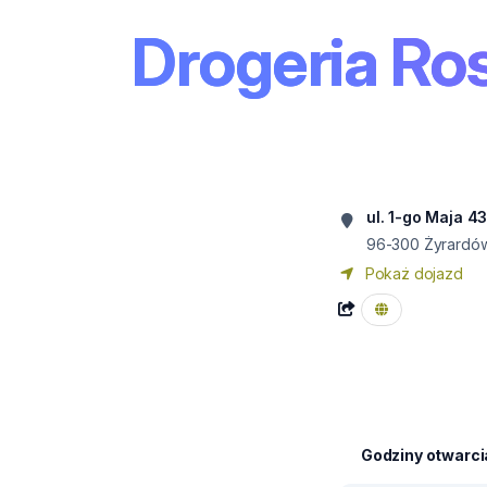
Drogeria R
ul. 1-go Maja 4
96-300
Żyrardó
Pokaż dojazd
Godziny otwarci