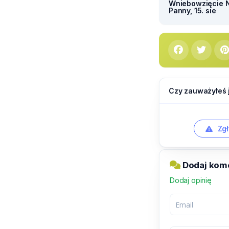
Wniebowzięcie N
Panny, 15. sie
Czy zauważyłeś 
Zgł
Dodaj kom
Dodaj opinię