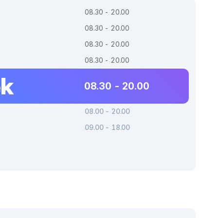
08.30 - 20.00
08.30 - 20.00
08.30 - 20.00
08.30 - 20.00
ek
08.30 - 20.00
08.00 - 20.00
09.00 - 18.00