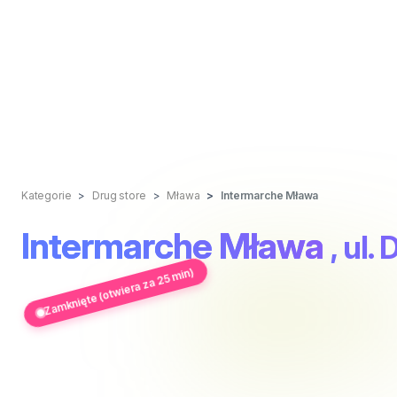
Kategorie
Drug store
Mława
Intermarche Mława
Intermarche Mława
, ul.
Zamknięte (otwiera za 25 min)