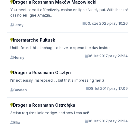
Drogeria Rossmann Maków Mazowiecki
You mentioned it effectively. casino en ligne Nicely put. With thanks!
casino en ligne Amazin...
03. cze 2025 przy 10:26
Leroy
Intermarche Pułtusk
Until I found this I thohugt I'd have to spend the day inside.
06. lut 2017 przy 23:34
Henny
Drogeria Rossmann Olsztyn
I'm not easily imsrepsed. . . but that's impressing me! :)
08. lut 2017 przy 17:09
Cayden
Drogeria Rossmann Ostrołęka
Action requires knloeedgw, and now I can act!
06. lut 2017 przy 23:34
Ellie