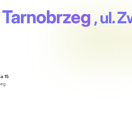
 Tarnobrzeg
, ul. 
ka 15
zeg