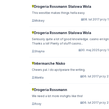
Drogeria Rossmann Stalowa Wola
This wesitbe makes things hella easy.
08. lut 2017 przy 
Mickey
Drogeria Rossmann Stalowa Wola
Seriously quite a lot of good knowledge. casino en lig
Thanks a lot! Plenty of stuff! casino...
30. maj 2025 przy 1
Shayna
Intermarche Nisko
Cheers pal. I do apctpeiare the writing.
06. lut 2017 przy 
Wanita
Drogeria Rossmann
We need a lot more inshgits like this!
06. lut 2017 przy 
Roxy