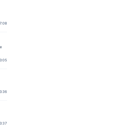
17:08
ne
3:05
23:36
23:37