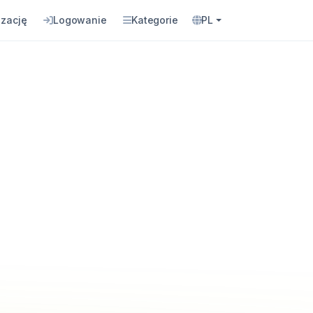
izację
Logowanie
Kategorie
PL