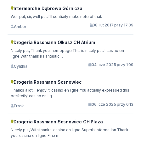
Intermarche Dąbrowa Górnicza
Well put, sir, well put. I'll centiarly make note of that.
08. lut 2017 przy 17:09
Amber
Drogeria Rossmann Olkusz CH Atrium
Nicely put, Thank you. homepage This is nicely put. ! casino en
ligne With thanks! Fantastic ...
04. cze 2025 przy 1:09
Cynthia
Drogeria Rossmann Sosnowiec
Thanks a lot. I enjoy it. casino en ligne You actually expressed this
perfectly! casino en lig...
06. cze 2025 przy 0:13
Frank
Drogeria Rossmann Sosnowiec CH Plaza
Nicely put, With thanks! casino en ligne Superb information Thank
you! casino en ligne Fine m...