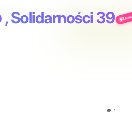
Zamkni
o
, Solidarności 39
1