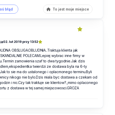
oś błąd
To jest moje miejsce
ka
02. lut 2019 przy 13:52
OLIDNA OBSLUGA.OBLUDNIA..Traktuja klienta jak
i.SKANDAL.NIE POLECAM.Lepiej wybrac inne firmy w
u.Termin zamowienia szaf to dwa tygodnie.Jak dzis
dlem,ekspedientka twierdzi ze dostawa byla na 6-ty
Jak to sie ma do ustalonego i oplacmonego terminu.Byli
nicy nikogo nie bylo.Dzis miala byc dostawa a czekam od
godzin i nic.Czy tak traktuje sie klientow?.,mimo oplaconego
portu z dostawa w tej samej miejscowosci.GROZA