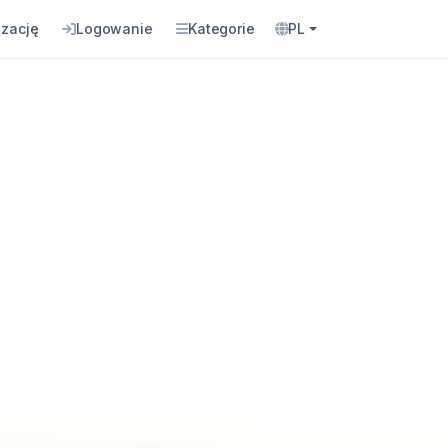
izację
Logowanie
Kategorie
PL