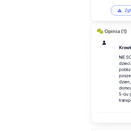
Zgł
Opinia (1)
Krow
NIE S
dziec
pobliz
posze
dzien,
domow
5-ciu 
trans