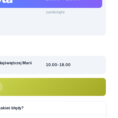
zamknięte
ajświętszej Marii
10.00-18.00
jakieś błędy?