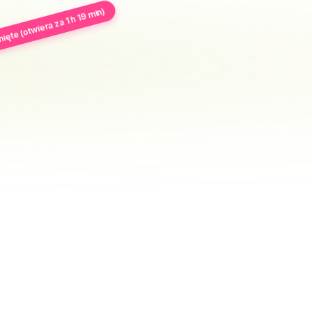
ęte (otwiera za 1 h 19 min)