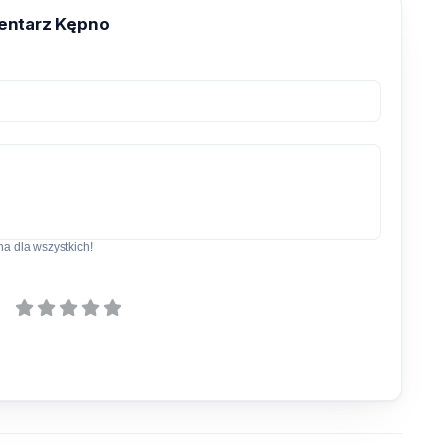
entarz Kępno
a dla wszystkich!