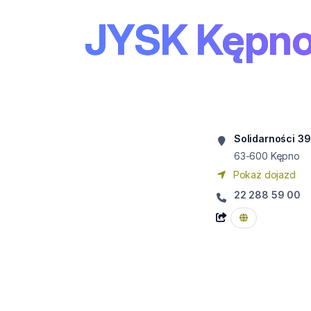
JYSK Kępn
Solidarności 39
63-600
Kępno
Pokaż dojazd
22 288 59 00