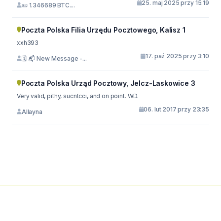
25. maj 2025 przy 15:19
📜 1.346689 BTC....
Poczta Polska Filia Urzędu Pocztowego, Kalisz 1
xxh393
17. paź 2025 przy 3:10
🗓 📬 New Message -...
Poczta Polska Urząd Pocztowy, Jelcz-Laskowice 3
Very valid, pithy, sucntcci, and on point. WD.
06. lut 2017 przy 23:35
Allayna