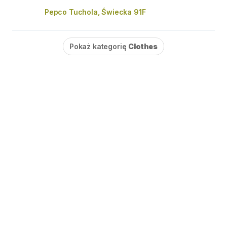
Pepco Tuchola, Świecka 91F
Pokaż kategorię
Clothes