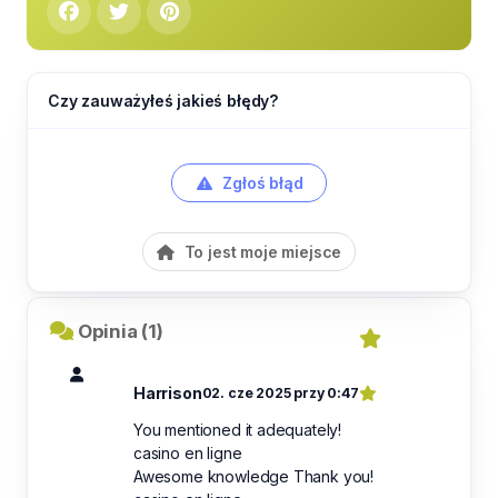
Czy zauważyłeś jakieś błędy?
Zgłoś błąd
To jest moje miejsce
Opinia (1)
Harrison
02. cze 2025 przy 0:47
You mentioned it adequately!
casino en ligne
Awesome knowledge Thank you!