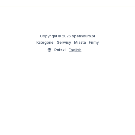
Copyright © 2026
openhours.pl
Kategorie
Serwisy
Miasta
Firmy
Polski
English