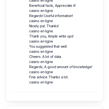
casino en ligne
Beneficial facts, Appreciate it!
casino en ligne
Regards! Useful information!
casino en ligne
Nicely put. Thanks!
casino en ligne
Thank you, Ample write ups!
casino en ligne
You suggested that well.
casino en ligne
Cheers. A lot of data.
casino en ligne
Regards, A good amount of knowledge!
casino en ligne
Fine advice Thanks a lot.
casino en ligne