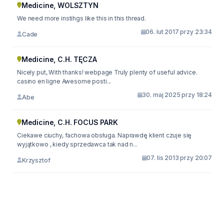
Medicine, WOLSZTYN
We need more instihgs like this in this thread.
06. lut 2017 przy 23:34
Cade
Medicine, C.H. TĘCZA
Nicely put, With thanks! webpage Truly plenty of useful advice.
casino en ligne Awesome posti...
30. maj 2025 przy 18:24
Abe
Medicine, C.H. FOCUS PARK
Ciekawe ciuchy, fachowa obsługa. Naprawdę klient czuje się
wyjątkowo , kiedy sprzedawca tak nad n...
07. lis 2013 przy 20:07
Krzysztof