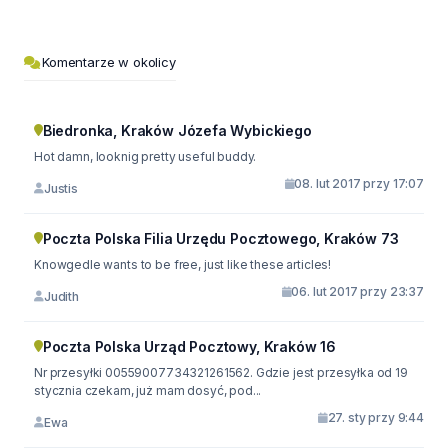
Komentarze w okolicy
Biedronka, Kraków Józefa Wybickiego
Hot damn, looknig pretty useful buddy.
08. lut 2017 przy 17:07
Justis
Poczta Polska Filia Urzędu Pocztowego, Kraków 73
Knowgedle wants to be free, just like these articles!
06. lut 2017 przy 23:37
Judith
Poczta Polska Urząd Pocztowy, Kraków 16
Nr przesyłki 00559007734321261562. Gdzie jest przesyłka od 19
stycznia czekam, już mam dosyć, pod...
27. sty przy 9:44
Ewa