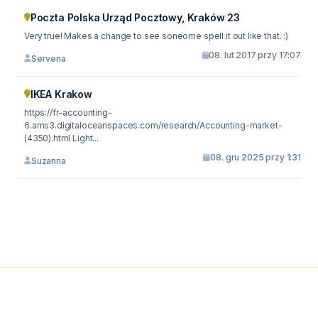
Poczta Polska Urząd Pocztowy, Kraków 23
Very true! Makes a change to see soneome spell it out like that. :)
08. lut 2017 przy 17:07
Servena
IKEA Krakow
https://fr-accounting-
6.ams3.digitaloceanspaces.com/research/Accounting-market-
(4350).html Light...
08. gru 2025 przy 1:31
Suzanna