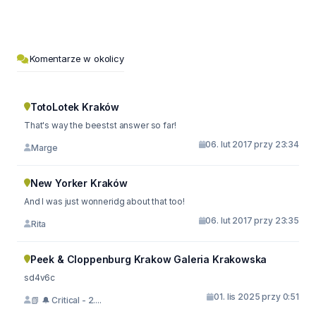
Komentarze w okolicy
TotoLotek Kraków
That's way the beestst answer so far!
06. lut 2017 przy 23:34
Marge
New Yorker Kraków
And I was just wonneridg about that too!
06. lut 2017 przy 23:35
Rita
Peek & Cloppenburg Krakow Galeria Krakowska
sd4v6c
01. lis 2025 przy 0:51
📗 🔔 Critical - 2....