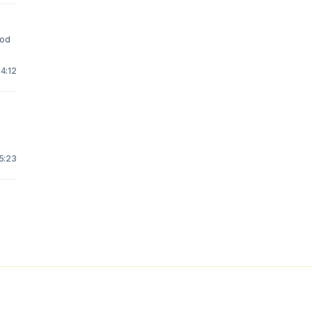
ood
4:12
15:23