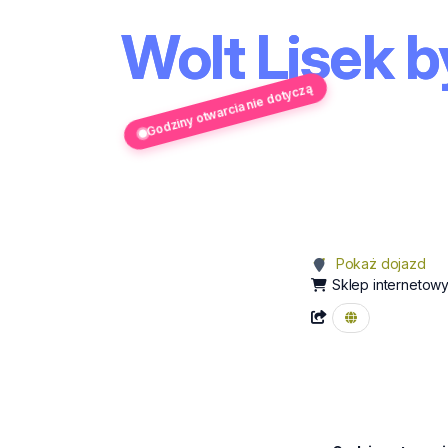
Wolt Lisek 
Godziny otwarcia nie dotyczą
Pokaż dojazd
Sklep internetow