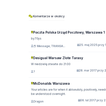
Komentarze w okolicy
Poczta Polska Urząd Pocztowy, Warszawa 1
by70ys
25. maj 2025 przy 
📕 Message; TRANSA...
Desigual Warsaw Zlote Tarasy
W niedzielę otwarte do 21:00
28. mar 2017 przy 2
?
McDonalds Warszawa
Your articles are for when it ablseutoly, positively, need
be understood overnight.
06. lut 2017 przy 
Dragon