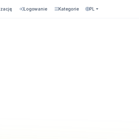
izację
Logowanie
Kategorie
PL