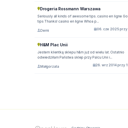
Drogeria Rossmann Warszawa
Seriously all kinds of awesome tips. casino en ligne G
tips Thanks! casino en ligne Whoa p...
06. cze 2025 przy 
Demi
H&M Plac Unii
Jestem klientką sklepu h&m już od wielu lat. Ostatnio
odwiedziłam Państwa sklep przy Palcu Unii i...
26. wrz 2014 przy 
Małgorzata