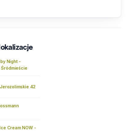
lokalizacje
 by Night -
 Śródmieście
 Jerozolimskie 42
Rossmann
 Ice Cream NOW -