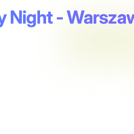
by Night - Warsz
y