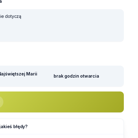
a
nie dotyczą
ajświętszej Marii
brak godzin otwarcia
jakieś błędy?