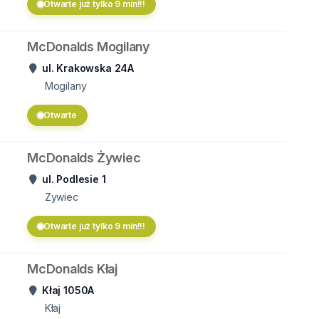
Otwarte już tylko 9 min!!!
McDonalds Mogilany
ul. Krakowska 24A
Mogilany
Otwarte
McDonalds Żywiec
ul. Podlesie 1
Żywiec
Otwarte już tylko 9 min!!!
McDonalds Kłaj
Kłaj 1050A
Kłaj