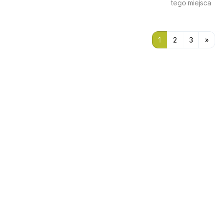
tego miejsca
1
2
3
»