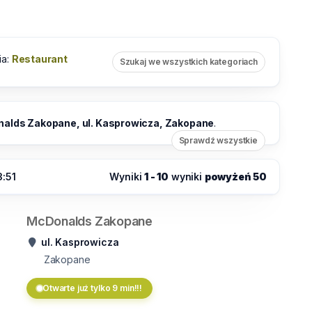
ia:
Restaurant
Szukaj we wszystkich kategoriach
alds Zakopane, ul. Kasprowicza, Zakopane
.
Sprawdź wszystkie
3:51
Wyniki
1 - 10
wyniki
powyżeń 50
McDonalds Zakopane
ul. Kasprowicza
Zakopane
Otwarte już tylko 9 min!!!