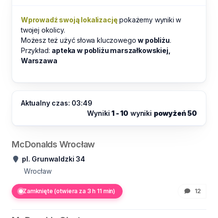
Wprowadź swoją lokalizację
pokażemy wyniki w
twojej okolicy.
Możesz też użyć słowa kluczowego
w pobliżu
.
Przykład:
apteka w pobliżu marszałkowskiej,
Warszawa
Aktualny czas: 03:49
Wyniki
1 - 10
wyniki
powyżeń 50
McDonalds Wrocław
pl. Grunwaldzki 34
Wrocław
Zamknięte (otwiera za 3 h 11 min)
12