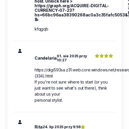
hold. Unlock here >
https://graph.org/ACQUIRE-DIGITAL-
CURRENCY-07-23?
hs=66bc96aa38390268ac0a3c35fafc5053&
📝
kfqgqb
01. sie 2025 przy
Candelaria
10:27
https://digi593sa.z31.web.core.windows.net/resear
(334).html
If you're not sure where to start (or you
just want to see what's out there), think
about us your
personal stylist.
Rita
24. lip 2025 przy 9:56