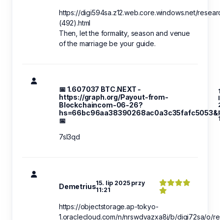
https://digi594sa.z12.web.core.windows.net/resear
(492).html
Then, let the formality, season and venue
of the marriage be your guide.
📅 1.607037 BTC.NEXT -
https://graph.org/Payout-from-
Blockchaincom-06-26?
hs=66bc96aa38390268ac0a3c35fafc5053&
📅
7sl3qd
15. lip 2025 przy
Demetrius
11:21
https://objectstorage.ap-tokyo-
1.oraclecloud.com/n/nrswdvazxa8j/b/digi72sa/o/re