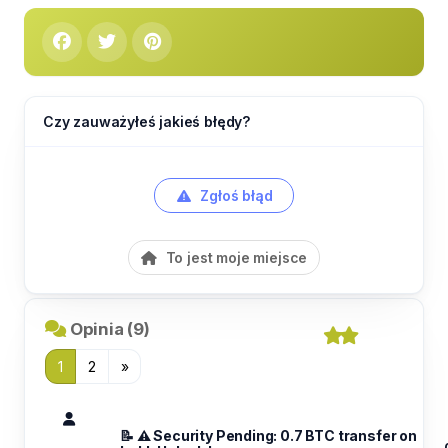
Czy zauważyłeś jakieś błędy?
Zgłoś błąd
To jest moje miejsce
Opinia (9)
1
2
»
📝 ⚠️ Security Pending: 0.7 BTC transfer on