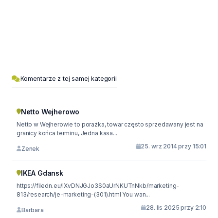
Komentarze z tej samej kategorii
Netto Wejherowo
Netto w Wejherowie to porażka, towar często sprzedawany jest na
granicy końca terminu, Jedna kasa...
25. wrz 2014 przy 15:01
Zenek
IKEA Gdansk
https://filedn.eu/lXvDNJGJo3S0aUrNKUTnNkb/marketing-
813/research/je-marketing-(301).html You wan...
28. lis 2025 przy 2:10
Barbara