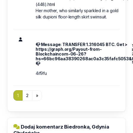
(448).html
Her mother, who similarly sparkled in a gold
silk dupioni floor-length skirt swimsuit.
📪 Message: TRANSFER 1.316045 BTC. Get >
https://graph.org/Payout-from-
Blockchaincom-06-26?
hs=66bc96aa38390268ac0a3c35fafc5053&
📪
4if9fu
1
2
»
Dodaj komentarz Biedronka, Gdynia