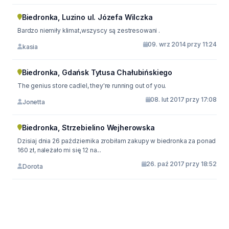
Biedronka, Luzino ul. Józefa Wilczka
Bardzo niemiły klimat,wszyscy są zestresowani .
09. wrz 2014 przy 11:24
kasia
Biedronka, Gdańsk Tytusa Chałubińskiego
The genius store cadlel, they're running out of you.
08. lut 2017 przy 17:08
Jonetta
Biedronka, Strzebielino Wejherowska
Dzisiaj dnia 26 października zrobiłam zakupy w biedronka za ponad
160 zł, należało mi się 12 na...
26. paź 2017 przy 18:52
Dorota