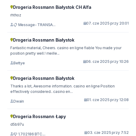
Drogeria Rossmann Białystok CH Alfa
rhthoz
07. cze 2025 przy 20:01
📋 Message- TRANSA...
Drogeria Rossmann Białystok
Fantastic material, Cheers. casino en ligne fiable You made your
position pretty well.! meille...
06. cze 2025 przy 10:26
Bettye
Drogeria Rossmann Białystok
Thanks a lot, Awesome information. casino en ligne Position
effectively considered.. casino en...
01. cze 2025 przy 12:08
Dwain
Drogeria Rossmann Łapy
d5b97u
03. cze 2025 przy 7:52
📪 1.702186 BTC....