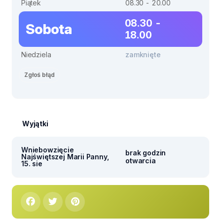
Piątek
08.30 - 20.00
08.30 -
Sobota
18.00
Niedziela
zamknięte
Zgłoś błąd
Wyjątki
Wniebowzięcie
brak godzin
Najświętszej Marii Panny,
otwarcia
15. sie