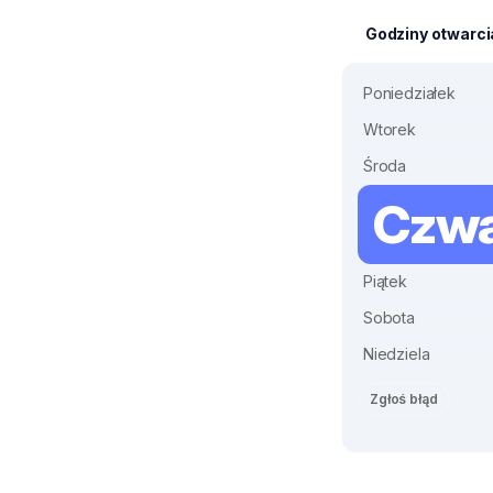
Godziny otwarci
Poniedziałek
Wtorek
Środa
Czwa
Piątek
Sobota
Niedziela
Zgłoś błąd