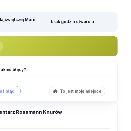
ajświętszej Marii
brak godzin otwarcia
jakieś błędy?
oś błąd
To jest moje miejsce
entarz Rossmann Knurów