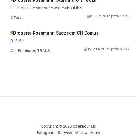
It's about time somoene wrote about this.
08. lut 2017 przy 17:08
Zarya
Drogeria Rossmann Szczecin CH Domus
8k3s5e
02. cze 2025 przy 21:37
🔗 Reminder; TRANS...
Copyright © 2026
openhours.pl
Kategorie
Serwisy
Miasta
Firmy