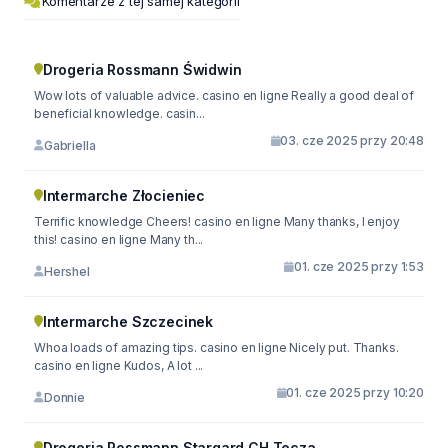
Komentarze z tej samej kategorii
Drogeria Rossmann Świdwin
Wow lots of valuable advice. casino en ligne Really a good deal of
beneficial knowledge. casin...
03. cze 2025 przy 20:48
Gabriella
Intermarche Złocieniec
Terrific knowledge Cheers! casino en ligne Many thanks, I enjoy
this! casino en ligne Many th...
01. cze 2025 przy 1:53
Hershel
Intermarche Szczecinek
Whoa loads of amazing tips. casino en ligne Nicely put. Thanks.
casino en ligne Kudos, A lot ...
01. cze 2025 przy 10:20
Donnie
Drogeria Rossmann Stargard CH Tęcza