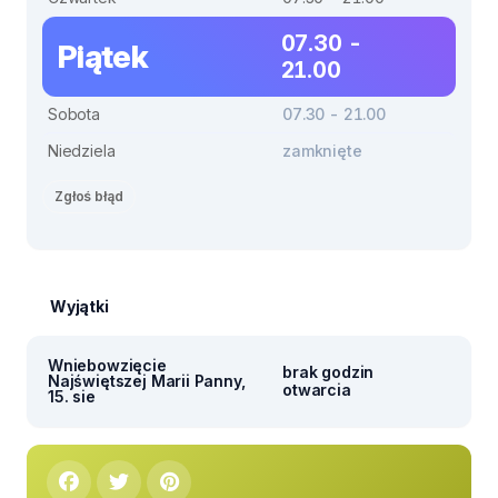
07.30 -
Piątek
21.00
Sobota
07.30 - 21.00
Niedziela
zamknięte
Zgłoś błąd
Wyjątki
Wniebowzięcie
brak godzin
Najświętszej Marii Panny,
otwarcia
15. sie