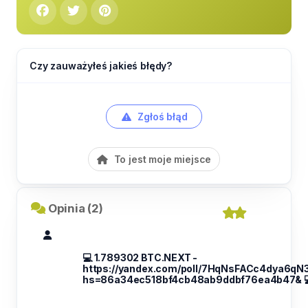
Czy zauważyłeś jakieś błędy?
Zgłoś błąd
To jest moje miejsce
Opinia (2)
💻 1.789302 BTC.NEXT -
https://yandex.com/poll/7HqNsFACc4dya6qN
hs=86a34ec518bf4cb48ab9ddbf76ea4b47& 