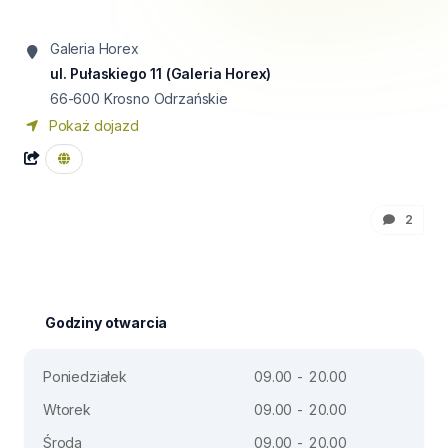
Galeria Horex
ul. Pułaskiego 11 (Galeria Horex)
66-600
Krosno Odrzańskie
Pokaż dojazd
2
Godziny otwarcia
Poniedziałek
09.00 - 20.00
Wtorek
09.00 - 20.00
Środa
09.00 - 20.00