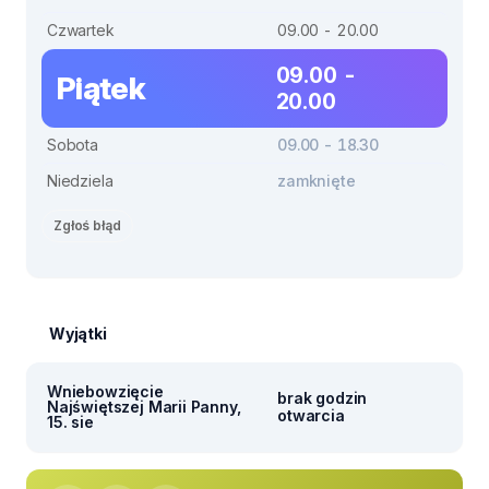
Czwartek
09.00 - 20.00
09.00 -
Piątek
20.00
Sobota
09.00 - 18.30
Niedziela
zamknięte
Zgłoś błąd
Wyjątki
Wniebowzięcie
brak godzin
Najświętszej Marii Panny,
otwarcia
15. sie