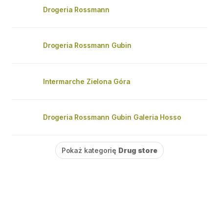
Drogeria Rossmann
Drogeria Rossmann Gubin
Intermarche Zielona Góra
Drogeria Rossmann Gubin Galeria Hosso
Pokaż kategorię
Drug store