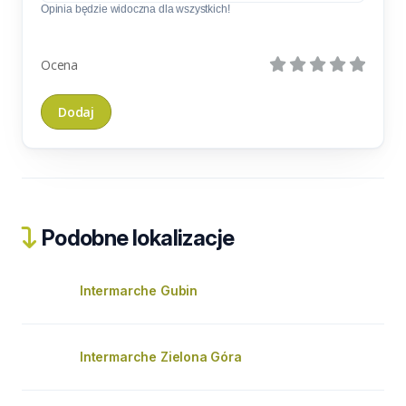
Opinia będzie widoczna dla wszystkich!
Ocena
Podobne lokalizacje
Intermarche Gubin
Intermarche Zielona Góra