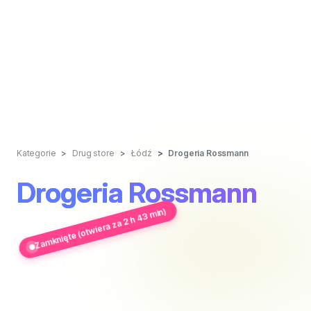
Kategorie
Drug store
Łódź
Drogeria Rossmann
Drogeria Rossmann
Zamknięte (otwiera za 2 h 43 min)