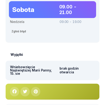
09.00 -
Sobota
21.00
Niedziela
09.00 - 19.00
Zgłoś błąd
Wyjątki
Wniebowzięcie
brak godzin
Najświętszej Marii Panny,
otwarcia
15. sie