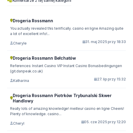
Komentarze z tej samej kategorii
Drogeria Rossmann
You actually revealed this terrifically. casino en ligne Amazing quite
a lot of excellent info!...
31. maj 2025 przy 18:33
Cheryle
Drogeria Rossmann Bełchatów
References: Instant Casino VIP Instant Casino Bonusbedingungen
(git.danpeak.co.uk)
27. lip przy 15:32
Katharina
Drogeria Rossmann Piotrków Trybunalski Skwer
Handlowy
Really lots of amazing knowledge! meilleur casino en ligne Cheers!
Plenty of knowledge. casino...
05. cze 2025 przy 12:20
Cheryl