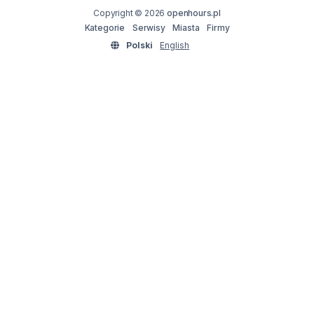
Copyright © 2026
openhours.pl
Kategorie
Serwisy
Miasta
Firmy
Polski
English