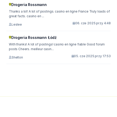
Drogeria Rossmann
Thanks a lot! A lot of postings. casino en ligne France Truly loads of
great facts. casino en ...
06. cze 2025 przy 4:48
Leslee
Drogeria Rossmann Łódź
With thanks! A lot of postings! casino en ligne fiable Good forum
posts Cheers. meilleur casin...
05. cze 2025 przy 17:53
Shelton