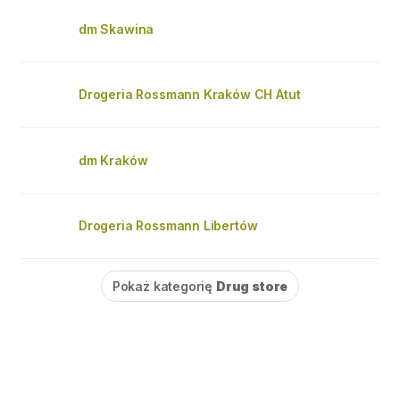
dm Skawina
Drogeria Rossmann Kraków CH Atut
dm Kraków
Drogeria Rossmann Libertów
Pokaż kategorię
Drug store