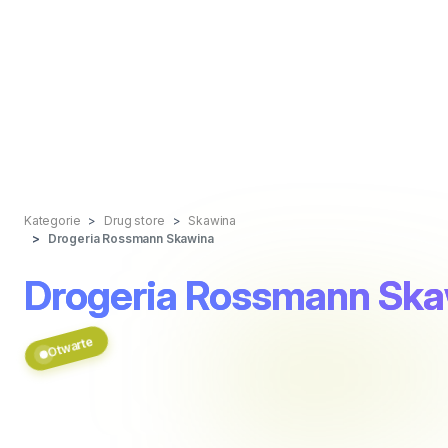
Kategorie
Drug store
Skawina
Drogeria Rossmann Skawina
Drogeria Rossmann Sk
Otwarte